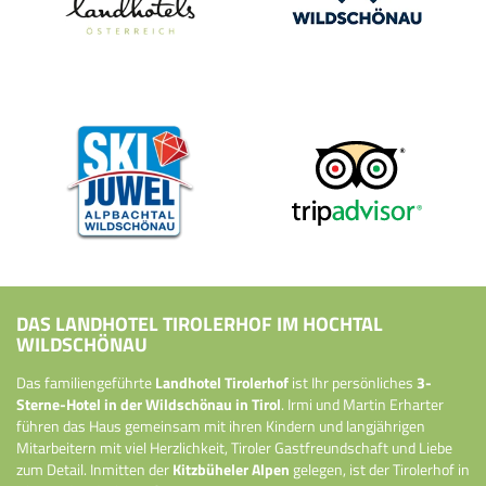
DAS LANDHOTEL TIROLERHOF IM HOCHTAL
WILDSCHÖNAU
Das familiengeführte
Landhotel Tirolerhof
ist Ihr persönliches
3-
Sterne-Hotel in der Wildschönau in Tirol
. Irmi und Martin Erharter
führen das Haus gemeinsam mit ihren Kindern und langjährigen
Mitarbeitern mit viel Herzlichkeit, Tiroler Gastfreundschaft und Liebe
zum Detail. Inmitten der
Kitzbüheler Alpen
gelegen, ist der Tirolerhof in