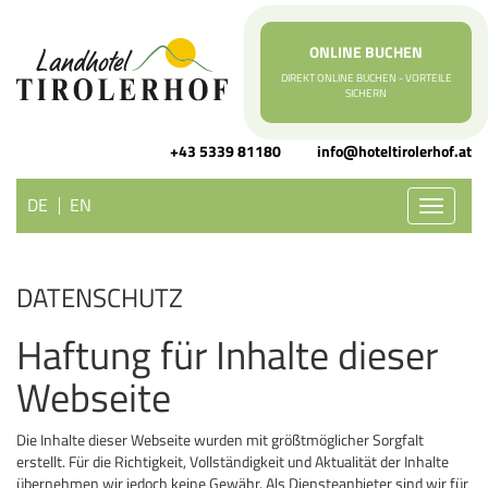
ONLINE BUCHEN
DIREKT ONLINE BUCHEN - VORTEILE
SICHERN
+43 5339 81180
info@hoteltirolerhof.at
DE
EN
Toggle
navigati
DATENSCHUTZ
Haftung für Inhalte dieser
Webseite
Die Inhalte dieser Webseite wurden mit größtmöglicher Sorgfalt
erstellt. Für die Richtigkeit, Vollständigkeit und Aktualität der Inhalte
übernehmen wir jedoch keine Gewähr. Als Diensteanbieter sind wir für