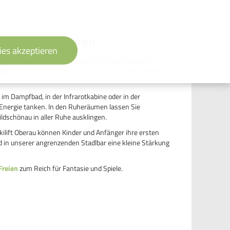
ern und Skifahren
ies akzeptieren
lerhof finden Sie nach ausgedehnten Wanderungen in
tagen im
Skijuwel Alpbachtal Wildschönau
den idealen
m Dampfbad, in der Infrarotkabine oder in der
Energie tanken. In den Ruheräumen lassen Sie
ildschönau in aller Ruhe ausklingen.
kilift Oberau können Kinder und Anfänger ihre ersten
 in unserer angrenzenden Stadlbar eine kleine Stärkung
Freien
zum Reich für Fantasie und Spiele.