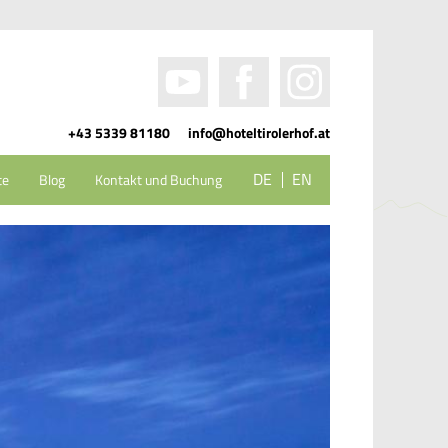
+43 5339 81180
info@hoteltirolerhof.at
DE
EN
te
Blog
Kontakt und Buchung