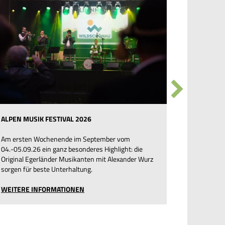
ALPEN MUSIK FESTIVAL 2026
GEFÜHRTE 
Am ersten Wochenende im September vom
Geführte E
04.-05.09.26 ein ganz besonderes Highlight: die
Gästekarte
Original Egerländer Musikanten mit Alexander Wurz
auch im Tir
sorgen für beste Unterhaltung.
MEHR ERF
WEITERE INFORMATIONEN
WILDSCHÖN