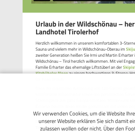
Urlaub in der Wildschönau – he
Landhotel Tirolerhof
Herzlich willkommen in unserem komfortablen 3-Stern
Sauna und vielem mehr in Wildschönau-Oberau im
Skij
zweiter Generation heißen Sie Irmi und Martin Erharter
Wildschönau – Tirol herzlich willkommen. Mit viel Enga
Familie Erharter das ehemalige Liftstüberl an der
Skipis
Kitzbüheler Alpen
zu einem hochwertigen 3-Sterne-Hotel 
für Ihren Urlaub.
Dank der maximalen Auslastung von 120 Gästen genießen
komfortable Infrastruktur sowie den persönlichen Servic
Stammgäste aus ganz Europa schätzen. Mittlerweile kü
Erharter bereits deren Kinder gemeinsam mit vielen lan
Wohlbefinden.
Wir verwenden Cookies, um die Website Ihre
unserer Website erklären Sie sich damit e
Die Familie Erharter und das Team vom Tirolerhof geben
Tirolerhof – Wildschönau
unvergesslich zu machen. Füh
zulassen wollen oder nicht. Über den Foot