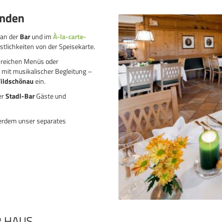
unden
 an der
Bar
und im
À-la-carte-
stlichkeiten von der Speisekarte.
sreichen Menüs oder
mit musikalischer Begleitung –
ildschönau
ein.
er
Stadl-Bar
Gäste und
ßerdem unser separates
R HAUS