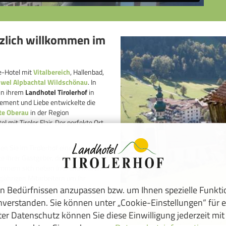
rzlich willkommen im
e-Hotel mit
Vitalbereich
, Hallenbad,
uwel Alpbachtal Wildschönau
. In
 in ihrem
Landhotel Tirolerhof
in
gement und Liebe entwickelte die
te Oberau
in der Region
mit Tiroler Flair. Der perfekte Ort
 Sie im Tirolerhof eine
e Ihrer Gastgeber, den
mmern sich neben Irmi und Martin
gjährigen Mitarbeitern um Ihr
n Bedürfnissen anzupassen bzw. um Ihnen spezielle Funkt
inverstanden. Sie können unter „Cookie-Einstellungen“ für e
 ihr Bestes, um Ihren Urlaub im
len Sie sich wie zu Hause!
er Datenschutz können Sie diese Einwilligung jederzeit mit