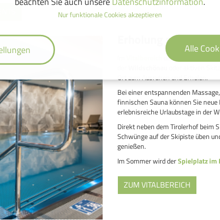
beachten Sie auch unsere
Datenschutzinformation
.
ENTS
Nur funktionale Cookies akzeptieren
Erholung nach Wand
Alle Cook
ellungen
Im
Vitalbereich
des Landhotel Tiro
der
Wildschönau
oder aktiven Ski
Ort zum Ausruhen und Erholen.
Bei einer entspannenden Massage, i
finnischen Sauna können Sie neue 
erlebnisreiche Urlaubstage in der W
Direkt neben dem Tirolerhof beim S
Schwünge auf der Skipiste üben und
genießen.
Im Sommer wird der
Spielplatz im 
ZUM VITALBEREICH