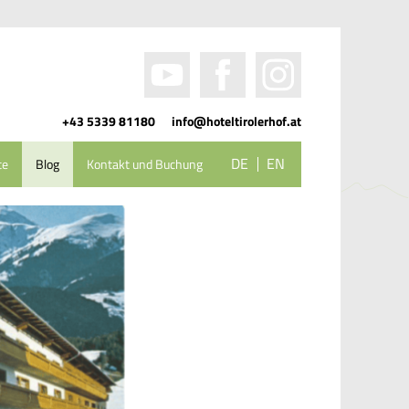
+43 5339 81180
info@hoteltirolerhof.at
DE
EN
te
Blog
Kontakt und Buchung