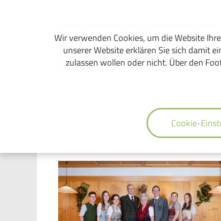
Unsere Mitarbeiterinnen und Mitarbeiter waren
das Herzstück des Landhotels Tirolerhof.
Wir verwenden Cookies, um die Website Ihre
Viele haben uns lange begleitet, manche über Ja
unserer Website erklären Sie sich damit e
Ohne ihren Einsatz, ihre Verlässlichkeit und ihr
zulassen wollen oder nicht. Über den Foot
wäre diese Geschichte nicht möglich gewesen.
Cookie-Einst