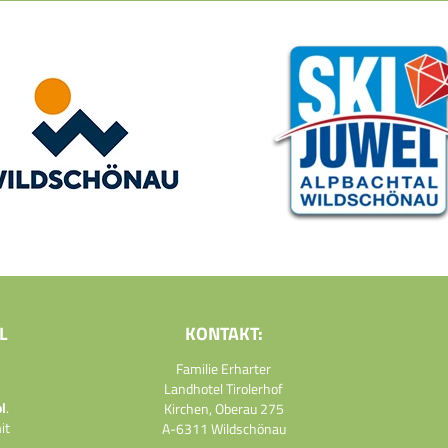
L
KONTAKT:
Familie Erharter
Landhotel Tirolerhof
l
.
Kirchen, Oberau 275
it
A-6311 Wildschönau