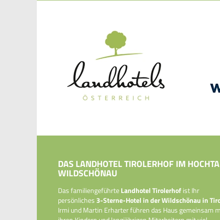
DAS LANDHOTEL TIROLERHOF IM HOCHTA
WILDSCHÖNAU
Das familiengeführte
Landhotel Tirolerhof
ist Ihr
persönliches
3-Sterne-Hotel in der Wildschönau in Tiro
Irmi und Martin Erharter führen das Haus gemeinsam m
ihren Kindern und langjährigen Mitarbeitern mit viel