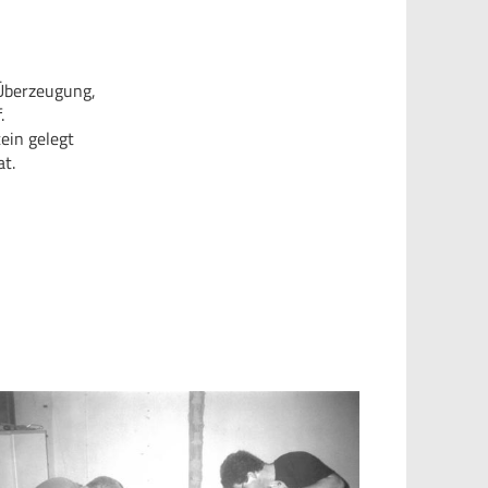
 Überzeugung,
.
ein gelegt
at.