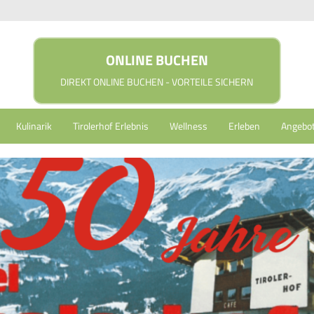
ONLINE BUCHEN
DIREKT ONLINE BUCHEN - VORTEILE SICHERN
Kulinarik
Tirolerhof Erlebnis
Wellness
Erleben
Angebo