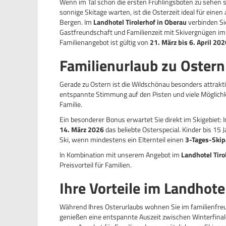
Wenn im Tal schon die ersten Frühlingsboten zu sehen 
sonnige Skitage warten, ist die Osterzeit ideal für eine
Bergen. Im
Landhotel Tirolerhof in Oberau
verbinden Si
Gastfreundschaft und Familienzeit mit Skivergnügen i
Familienangebot ist gültig von
21. März bis 6. April 202
Familienurlaub zu Ostern
Gerade zu Ostern ist die Wildschönau besonders attrakti
entspannte Stimmung auf den Pisten und viele Möglic
Familie.
Ein besonderer Bonus erwartet Sie direkt im Skigebiet: 
14. März 2026
das beliebte Osterspecial. Kinder bis 15
Ski, wenn mindestens ein Elternteil einen
3-Tages-Skip
In Kombination mit unserem Angebot im
Landhotel Tiro
Preisvorteil für Familien.
Ihre Vorteile im Landhote
Während Ihres Osterurlaubs wohnen Sie im familienfre
genießen eine entspannte Auszeit zwischen Winterfinale