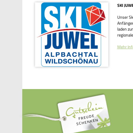
SKI JUW
Unser Ski
Anfänger 
laden zum
regionale
Mehr Inf