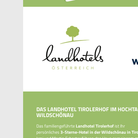
DAS LANDHOTEL TIROLERHOF IM HOCHTA
WILDSCHÖNAU
Das familiengeführte
Landhotel Tirolerhof
ist Ihr
persönliches
3-Sterne-Hotel in der Wildschönau in Tiro