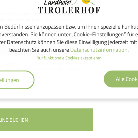
Ihren Osterurlaub mit Kindern. Von hier erreichen
Alpbachtal Wildschönau
, das sowohl für Anfänger
ithält. Auf den Familienurlaub abgestimmt,
n Bedürfnissen anzupassen bzw. um Ihnen spezielle Funkt
nau Card Winter
, die Ihren Aufenthalt noch
inverstanden. Sie können unter „Cookie-Einstellungen“ für e
er Datenschutz können Sie diese Einwilligung jederzeit mit
 Wildschönau sichern
beachten Sie auch unsere
Datenschutzinformation
.
Nur funktionale Cookies akzeptieren
 ganzen Familie und sichern Sie sich Ihren Urlaub im
in passendes Angebot oder Sie buchen Ihren
Alle Cook
ellungen
Angebot
LINE BUCHEN