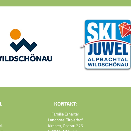
L
KONTAKT:
Familie Erharter
Landhotel Tirolerhof
l
.
Kirchen, Oberau 275