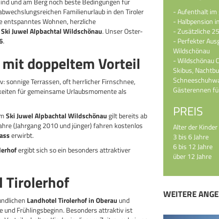
sind und am Berg noch beste Bedingungen für
n abwechslungsreichen Familienurlaub in den Tiroler
- Aufenthalt im
e entspanntes Wohnen, herzliche
- Halbpension i
m
Ski Juwel Alpbachtal Wildschönau
. Unser Oster-
- Zusätzliche 2
6
.
- Perfekter Aus
Wildschönau
 mit doppeltem Vorteil
- Wildschönau C
Skibus, Nachtbu
Schneeschuhwa
v: sonnige Terrassen, oft herrlicher Firnschnee,
Gästerennen für
hkeiten für gemeinsame Urlaubsmomente als
PREIS
Im
Ski Juwel Alpbachtal Wildschönau
gilt bereits ab
 Jahre (Jahrgang 2010 und jünger) fahren kostenlos
Alter der Kinder
ass
erwirbt.
3 bis 6 Jahre
6 bis 12 Jahre
lerhof
ergibt sich so ein besonders attraktiver
über 12 Jahre
l Tirolerhof
WEITERE ANGE
undlichen
Landhotel Tirolerhof in Oberau
und
 und Frühlingsbeginn. Besonders attraktiv ist