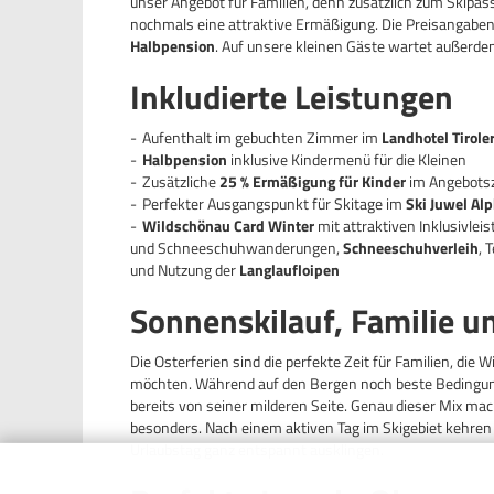
unser Angebot für Familien, denn zusätzlich zum Skipass
nochmals eine attraktive Ermäßigung. Die Preisangabe
Halbpension
. Auf unsere kleinen Gäste wartet außerd
Inkludierte Leistungen
Aufenthalt im gebuchten Zimmer im
Landhotel Tirole
Halbpension
inklusive Kindermenü für die Kleinen
Zusätzliche
25 % Ermäßigung für Kinder
im Angebots
Perfekter Ausgangspunkt für Skitage im
Ski Juwel Al
Wildschönau Card Winter
mit attraktiven Inklusivlei
und Schneeschuhwanderungen,
Schneeschuhverleih
, 
und Nutzung der
Langlaufloipen
Sonnenskilauf, Familie u
FAMILIEN
Die Osterferien sind die perfekte Zeit für Familien, die
möchten. Während auf den Bergen noch beste Bedingunge
TIROLERH
bereits von seiner milderen Seite. Genau dieser Mix mac
besonders. Nach einem aktiven Tag im Skigebiet kehren 
4 Nächte Familienu
Urlaubstag ganz entspannt ausklingen.
PREMIUM Card und 
Erlebnisse – Famil