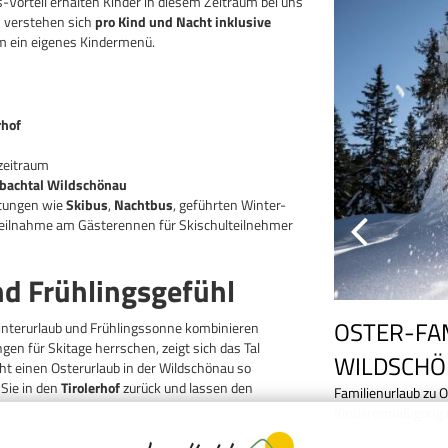
-Vorteil erhalten Kinder in diesem Zeitraum bei uns
n verstehen sich
pro Kind und Nacht inklusive
em ein eigenes Kindermenü.
rhof
zeitraum
pbachtal Wildschönau
stungen wie
Skibus
,
Nachtbus
, geführten Winter-
Teilnahme am Gästerennen für Skischulteilnehmer
nd Frühlingsgefühl
ANGEBOT
IM LANDHOTEL
OSTER-FA
 Winterurlaub und Frühlingssonne kombinieren
n für Skitage herrschen, zeigt sich das Tal
OF
WILDSCH
ht einen Osterurlaub in der Wildschönau so
Sie in den
Tirolerhof
zurück und lassen den
rlaub in der Wildschönau mit Halbpension, Wildschönau
Familienurlaub zu O
vielen Inklusivleistungen. Perfekt für gemeinsame
Kinderermäßigung u
ienpark Drachental direkt nebenan.