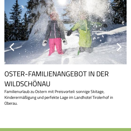
OSTER-FAMILIENANGEBOT
IN DER
E
WILDSCHÖNAU
B
Familienurlaub zu Ostern mit Preisvorteil: sonnige Skitage,
3 
ür
Kinderermäßigung und perfekte Lage im Landhotel Tirolerhof in
We
Oberau.