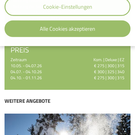
- Nutzung unseres Vitalbereichs mit Hallenbad
Cookie-Einstellungen
- Nutzung der Saunalandschaft und Ruheräume
- Bademantel für die Dauer Ihres Aufenthalts
- Wildschönau PREMIUM Card inklusive
- WLAN im gesamten Hotel
Alle Cookies akzeptieren
Angegebene Preise pro Person und Aufenthalt.
PREIS
Zeitraum
Kom. | Deluxe | EZ
10.05. - 04.07.26
€ 275 | 300 | 315
04.07. - 04.10.26
€ 300 | 325 | 340
04.10. - 01.11.26
€ 275 | 300 | 315
WEITERE ANGEBOTE