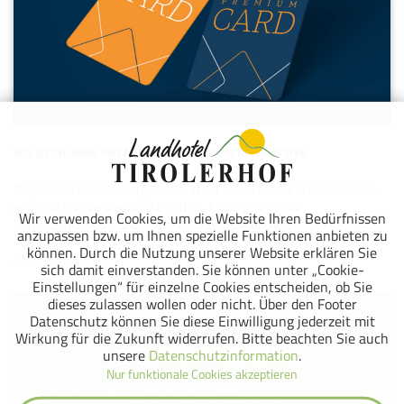
WILDSCHÖNAU PREMIUM CARD SOMMER INKLUSIVE
Im Sommer sind die Bergbahnen in der Wildschönau, Freibad, Tennis,
geführte Wanderungen, Wanderbus, Kinderprogramm,
Wir verwenden Cookies, um die Website Ihren Bedürfnissen
Bergbauermuseum und vieles mehr gratis inkludiert.
anzupassen bzw. um Ihnen spezielle Funktionen anbieten zu
können. Durch die Nutzung unserer Website erklären Sie
Mehr Info
sich damit einverstanden. Sie können unter „Cookie-
Einstellungen“ für einzelne Cookies entscheiden, ob Sie
dieses zulassen wollen oder nicht. Über den Footer
INKLUDIERTE LEISTUNGEN
Datenschutz können Sie diese Einwilligung jederzeit mit
Wirkung für die Zukunft widerrufen. Bitte beachten Sie auch
- 3 Übernachtungen im Komfortzimmer oder Komfortzimmer de
unsere
Datenschutzinformation
.
Luxe
Nur funktionale Cookies akzeptieren
- 3 x reichhaltiges Frühstück vom Buffet