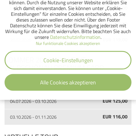
können. Durch die Nutzung unserer Website erklären Sie
EUR 119,00
sich damit einverstanden. Sie können unter „Cookie-
06.01.2026 - 31.01.2026
Einstellungen“ für einzelne Cookies entscheiden, ob Sie
dieses zulassen wollen oder nicht. Über den Footer
EUR 136,00
31.01.2026 - 28.02.2026
Datenschutz können Sie diese Einwilligung jederzeit mit
Wirkung für die Zukunft widerrufen. Bitte beachten Sie auch
unsere
Datenschutzinformation
.
EUR 119,00
28.02.2026 - 12.04.2026
Nur funktionale Cookies akzeptieren
SOMMER 2026 INKLUSIVE
Cookie-Einstellungen
WILDSCHÖNAU PREMIUM CARD
Alle Cookies akzeptieren
EUR 116,00
01.05.2026 - 04.07.2026
EUR 125,00
04.07.2026 - 03.10.2026
EUR 116,00
03.10.2026 - 01.11.2026