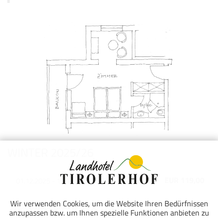
WINTER 2025/26
EUR 119,00
01.12.2025 - 19.12.2025
Wir verwenden Cookies, um die Website Ihren Bedürfnissen
EUR 146,00
19.12.2025 - 06.01.2026
anzupassen bzw. um Ihnen spezielle Funktionen anbieten zu