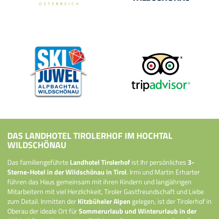
DAS LANDHOTEL TIROLERHOF IM HOCHTAL
WILDSCHÖNAU
Das familiengeführte
Landhotel Tirolerhof
ist Ihr persönliches
3-
Sterne-Hotel in der Wildschönau in Tirol
. Irmi und Martin Erharter
führen das Haus gemeinsam mit ihren Kindern und langjährigen
Mitarbeitern mit viel Herzlichkeit, Tiroler Gastfreundschaft und Liebe
zum Detail. Inmitten der
Kitzbüheler Alpen
gelegen, ist der Tirolerhof in
Oberau der ideale Ort für
Sommerurlaub und Winterurlaub in der