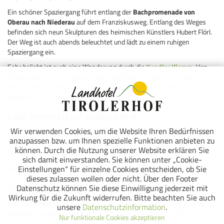
Ein schöner Spaziergang führt entlang der
Bachpromenade von
Oberau nach Niederau
auf dem Franziskusweg. Entlang des Weges
befinden sich neun Skulpturen des heimischen Künstlers Hubert Flörl.
Der Weg ist auch abends beleuchtet und lädt zu einem ruhigen
Spaziergang ein.
Sehr beliebt ist auch eine Wanderung durch die
Kundler Klamm
. Von
Mühltal aus führt der Weg entlang der Wildschönauer Ache durch
beeindruckende Felsformationen – auch mit Kinderwagen gut
begehbar.
FÜR SPORTLICHE WANDERER
Wir verwenden Cookies, um die Website Ihren Bedürfnissen
Eine abwechslungsreiche Rundtour führt rund um den
Roßkopf
. Vom
anzupassen bzw. um Ihnen spezielle Funktionen anbieten zu
Hotel geht es über den Franziskusweg nach Niederau und weiter mit
können. Durch die Nutzung unserer Website erklären Sie
der Markbachjochbahn zur Bergstation.
sich damit einverstanden. Sie können unter „Cookie-
Von dort wandern Sie zur Brixentaler Holzalm, zur Horlerstieglkapelle
Einstellungen“ für einzelne Cookies entscheiden, ob Sie
dieses zulassen wollen oder nicht. Über den Footer
und anschließend über den Adlerweg nach Auffach. Über die
Datenschutz können Sie diese Einwilligung jederzeit mit
Bachpromenade geht es schließlich zurück nach Oberau.
Wirkung für die Zukunft widerrufen. Bitte beachten Sie auch
Auch das
Kragenjoch (1.425 m)
– der Hausberg von Oberau – ist ein
unsere
Datenschutzinformation
.
beliebtes Wanderziel mit wunderschönem Blick über das Tal.
Nur funktionale Cookies akzeptieren