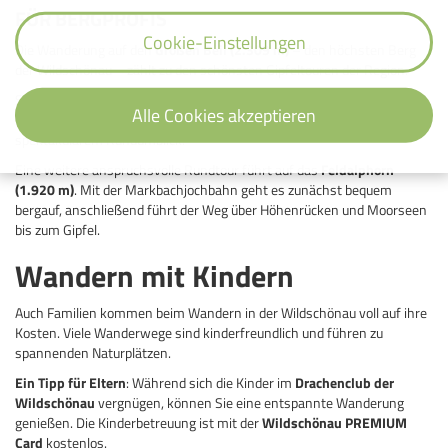
FÜR BERGPROFIS
Cookie-Einstellungen
Die Wanderung auf den
Großen Beil (2.309 m)
– den höchsten Berg
der Wildschönau – zählt zu den schönsten Gipfeltouren der Region.
Startpunkt ist die Schönangeralm. Von dort führt der Weg über die
Alle Cookies akzeptieren
Kundlalm und die Gressensteinalm hinauf zum Gipfel mit
spektakulärem Rundumblick.
Eine weitere anspruchsvolle Rundtour führt auf das
Feldalphorn
(1.920 m)
. Mit der Markbachjochbahn geht es zunächst bequem
bergauf, anschließend führt der Weg über Höhenrücken und Moorseen
bis zum Gipfel.
Wandern mit Kindern
Auch Familien kommen beim Wandern in der Wildschönau voll auf ihre
Kosten. Viele Wanderwege sind kinderfreundlich und führen zu
spannenden Naturplätzen.
Ein Tipp für Eltern
: Während sich die Kinder im
Drachenclub der
Wildschönau
vergnügen, können Sie eine entspannte Wanderung
genießen. Die Kinderbetreuung ist mit der
Wildschönau PREMIUM
Card
kostenlos.