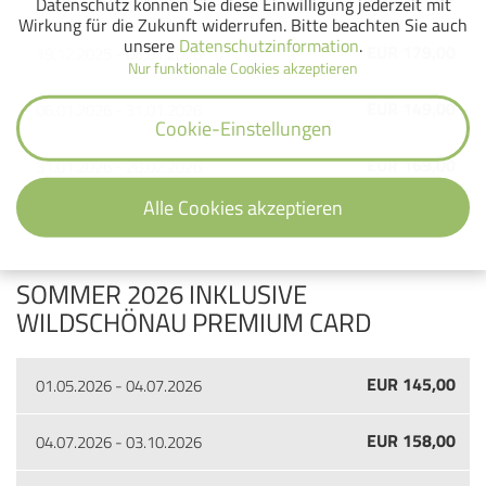
Datenschutz können Sie diese Einwilligung jederzeit mit
Wirkung für die Zukunft widerrufen. Bitte beachten Sie auch
unsere
Datenschutzinformation
.
EUR 179,00
19.12.2025 - 06.01.2026
Nur funktionale Cookies akzeptieren
EUR 149,00
06.01.2026 - 31.01.2026
Cookie-Einstellungen
EUR 169,00
31.01.2026 - 28.02.2026
Alle Cookies akzeptieren
EUR 149,00
28.02.2026 - 12.04.2026
SOMMER 2026 INKLUSIVE
WILDSCHÖNAU PREMIUM CARD
EUR 145,00
01.05.2026 - 04.07.2026
EUR 158,00
04.07.2026 - 03.10.2026