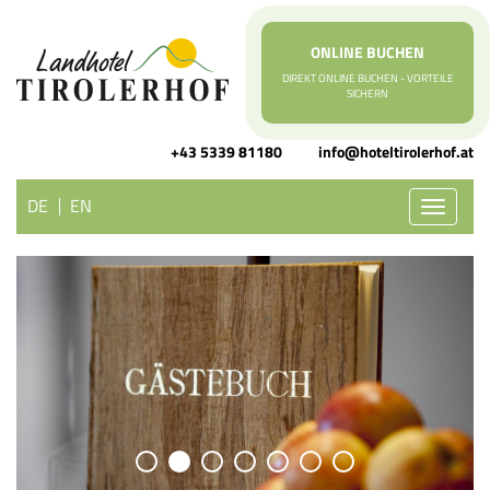
ONLINE BUCHEN
DIREKT ONLINE BUCHEN - VORTEILE
SICHERN
+43 5339 81180
info@hoteltirolerhof.at
DE
EN
Toggle
navigati