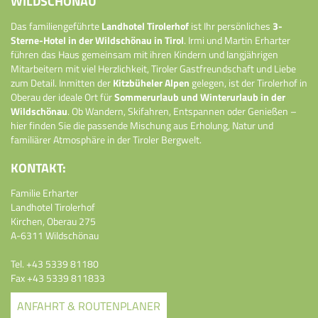
WILDSCHÖNAU
Das familiengeführte
Landhotel Tirolerhof
ist Ihr persönliches
3-
Sterne-Hotel in der Wildschönau in Tirol
. Irmi und Martin Erharter
führen das Haus gemeinsam mit ihren Kindern und langjährigen
Mitarbeitern mit viel Herzlichkeit, Tiroler Gastfreundschaft und Liebe
zum Detail. Inmitten der
Kitzbüheler Alpen
gelegen, ist der Tirolerhof in
Oberau der ideale Ort für
Sommerurlaub und Winterurlaub in der
Wildschönau
. Ob Wandern, Skifahren, Entspannen oder Genießen –
hier finden Sie die passende Mischung aus Erholung, Natur und
familiärer Atmosphäre in der Tiroler Bergwelt.
KONTAKT:
Familie Erharter
Landhotel Tirolerhof
Kirchen, Oberau 275
A-6311 Wildschönau
Tel.
+43 5339 81180
Fax +43 5339 811833
ANFAHRT & ROUTENPLANER