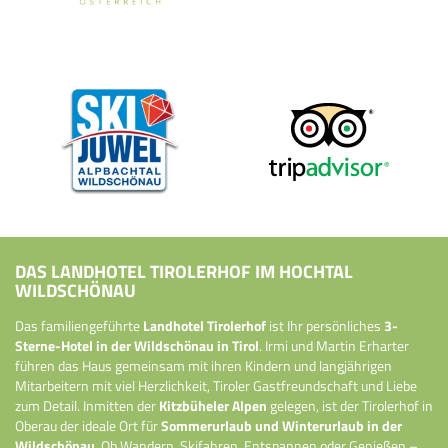
DAS LANDHOTEL TIROLERHOF IM HOCHTAL
WILDSCHÖNAU
Das familiengeführte
Landhotel Tirolerhof
ist Ihr persönliches
3-
Sterne-Hotel in der Wildschönau in Tirol
. Irmi und Martin Erharter
führen das Haus gemeinsam mit ihren Kindern und langjährigen
Mitarbeitern mit viel Herzlichkeit, Tiroler Gastfreundschaft und Liebe
zum Detail. Inmitten der
Kitzbüheler Alpen
gelegen, ist der Tirolerhof in
Oberau der ideale Ort für
Sommerurlaub und Winterurlaub in der
Wildschönau
. Ob Wandern, Skifahren, Entspannen oder Genießen –