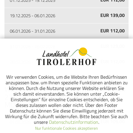
01.12.2025 - 19.12.2025
EUR 139,00
19.12.2025 - 06.01.2026
EUR 112,00
06.01.2026 - 31.01.2026
EUR 129,00
31.01.2026 - 28.02.2026
EUR 112,00
28.02.2026 - 12.04.2026
Wir verwenden Cookies, um die Website Ihren Bedürfnissen
SOMMER 2026 INKLUSIVE
anzupassen bzw. um Ihnen spezielle Funktionen anbieten zu
WILDSCHÖNAU PREMIUM CARD (STAND
können. Durch die Nutzung unserer Website erklären Sie
sich damit einverstanden. Sie können unter „Cookie-
27.03.25 | PREISANPASSUNGEN
Einstellungen“ für einzelne Cookies entscheiden, ob Sie
MÖGLICH)
dieses zulassen wollen oder nicht. Über den Footer
Datenschutz können Sie diese Einwilligung jederzeit mit
Wirkung für die Zukunft widerrufen. Bitte beachten Sie auch
EUR 109,00
unsere
Datenschutzinformation
.
01.05.2026 - 04.07.2026
Nur funktionale Cookies akzeptieren