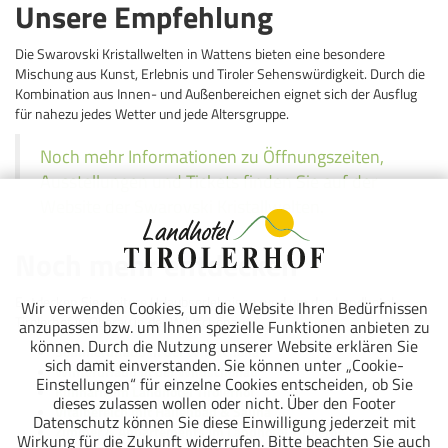
Unsere Empfehlung
Die Swarovski Kristallwelten in Wattens bieten eine besondere
Mischung aus Kunst, Erlebnis und Tiroler Sehenswürdigkeit. Durch die
Kombination aus Innen- und Außenbereichen eignet sich der Ausflug
für nahezu jedes Wetter und jede Altersgruppe.
Noch mehr Informationen zu Öffnungszeiten,
Ausstellungen und Tickets finden Sie auf der
Website der Swarovski Kristallwelten.
Noch mehr entdecken
Entdecken Sie weitere Urlaubserlebnisse rund um das Landhotel
Wir verwenden Cookies, um die Website Ihren Bedürfnissen
Tirolerhof in Oberau in der Wildschönau:
anzupassen bzw. um Ihnen spezielle Funktionen anbieten zu
können. Durch die Nutzung unserer Website erklären Sie
Sommerurlaub in der Wildschönau
sich damit einverstanden. Sie können unter „Cookie-
Winterurlaub in der Wildschönau
Einstellungen“ für einzelne Cookies entscheiden, ob Sie
Kulinarik im Landhotel Tirolerhof
dieses zulassen wollen oder nicht. Über den Footer
Vitalbereich mit Hallenbad & Sauna
Datenschutz können Sie diese Einwilligung jederzeit mit
Zimmer & Appartements im Landhotel Tirolerhof
Wirkung für die Zukunft widerrufen. Bitte beachten Sie auch