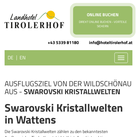
ONLINE BUCHEN
DIREKT ONLINE BUCHEN - VORTEILE
SICHERN
+43 5339 81180
info@hoteltirolerhof.at
DE
EN
Toggle
navigati
AUSFLUGSZIEL VON DER WILDSCHÖNAU
AUS -
SWAROVSKI KRISTALLWELTEN
Swarovski Kristallwelten
in Wattens
Die Swarovski Kristallwelten zählen zu den bekanntesten