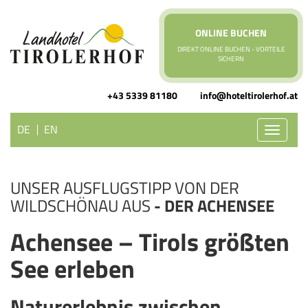
ONLINE BUCHEN
DIREKT ONLINE BUCHEN - VORTEILE
SICHERN
+43 5339 81180
info@hoteltirolerhof.at
DE
EN
Toggle
navigati
UNSER AUSFLUGSTIPP VON DER
WILDSCHÖNAU AUS
- DER ACHENSEE
Achensee – Tirols größten
See erleben
Naturerlebnis zwischen