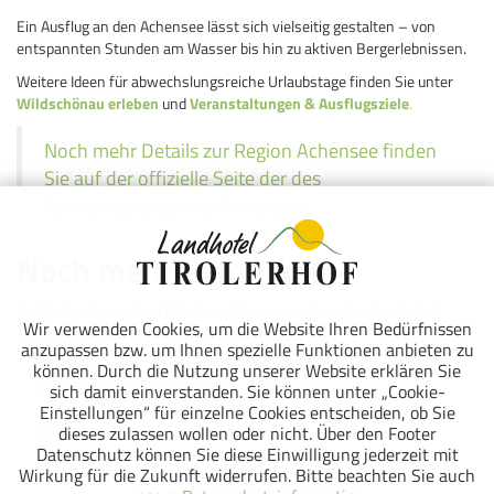
Ein Ausflug an den Achensee lässt sich vielseitig gestalten – von
entspannten Stunden am Wasser bis hin zu aktiven Bergerlebnissen.
Weitere Ideen für abwechslungsreiche Urlaubstage finden Sie unter
Wildschönau erleben
und
Veranstaltungen & Ausflugsziele
.
Noch mehr Details zur Region Achensee finden
Sie auf der offizielle Seite der des
Tourismusverbandes Achensee.
Noch mehr entdecken
Entdecken Sie weitere Urlaubserlebnisse rund um das Landhotel
Wir verwenden Cookies, um die Website Ihren Bedürfnissen
Tirolerhof in Oberau in der Wildschönau:
anzupassen bzw. um Ihnen spezielle Funktionen anbieten zu
Sommerurlaub in der Wildschönau
können. Durch die Nutzung unserer Website erklären Sie
Winterurlaub in der Wildschönau
sich damit einverstanden. Sie können unter „Cookie-
Kulinarik im Landhotel Tirolerhof
Einstellungen“ für einzelne Cookies entscheiden, ob Sie
dieses zulassen wollen oder nicht. Über den Footer
Vitalbereich mit Hallenbad & Sauna
Datenschutz können Sie diese Einwilligung jederzeit mit
Zimmer & Appartements im Landhotel Tirolerhof
Wirkung für die Zukunft widerrufen. Bitte beachten Sie auch