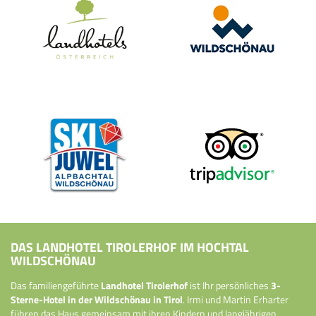
DAS LANDHOTEL TIROLERHOF IM HOCHTAL
WILDSCHÖNAU
Das familiengeführte
Landhotel Tirolerhof
ist Ihr persönliches
3-
Sterne-Hotel in der Wildschönau in Tirol
. Irmi und Martin Erharter
führen das Haus gemeinsam mit ihren Kindern und langjährigen