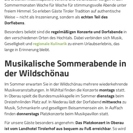
Sommermonaten Woche für Woche für stimmungsvolle Abende unter
freiem Himmel. So erleben Gäste Tiroler Tradition auf authentische
Weise – nicht als Inszenierung, sondern als
echten Teil des
Dorflebens
.
Besonders beliebt sind die
regelmäßigen Konzerte und Dorfabende
in
den verschiedenen Orten des Hochtals. Dabei verbinden sich Musik,
Geselligkeit und
regionale Kulinarik
zu einem Urlaubserlebnis, das
lange in Erinnerung bleibt.
Musikalische Sommerabende in
der Wildschönau
Im Sommer erwarten Sie in der Wildschönau mehrere wiederkehrende
Musikveranstaltungen. In Mühltal finden die Konzerte
montags
statt.
In Oberau spielt die Bundesmusikkapelle im Sommer
dienstags
beim
Dreizehnlinden Platz auf. In Niederau lädt der Dorfabend
mittwochs
zu
Musik, Schmankerln und geselligem Beisammensein ein. In Auffach
finden
donnerstags
Platzkonzerte beim Musikpavillon statt.
Für unsere Gäste besonders angenehm:
Das Platzkonzert in Oberau
ist vom Landhotel Tirolerhof aus bequem zu Fuß erreichbar
. So wird