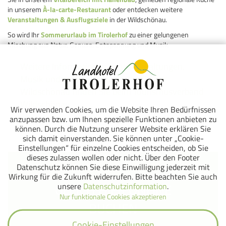
in unserem
À-la-carte-Restaurant
oder entdecken weitere
Veranstaltungen & Ausflugsziele
in der Wildschönau.
So wird Ihr
Sommerurlaub im Tirolerhof
zu einer gelungenen
Mischung aus Natur, Genuss, Entspannung und Musik.
Weitere Informationen zu Veranstaltungen,
Musik und gelebtem Brauchtum in der
Wildschönau finden Sie beim Tourismusverband
Wildschönau.
Wir verwenden Cookies, um die Website Ihren Bedürfnissen
anzupassen bzw. um Ihnen spezielle Funktionen anbieten zu
können. Durch die Nutzung unserer Website erklären Sie
sich damit einverstanden. Sie können unter „Cookie-
Einstellungen“ für einzelne Cookies entscheiden, ob Sie
dieses zulassen wollen oder nicht. Über den Footer
Datenschutz können Sie diese Einwilligung jederzeit mit
Wirkung für die Zukunft widerrufen. Bitte beachten Sie auch
unsere
Datenschutzinformation
.
GLEICH HIER ONLINE
Nur funktionale Cookies akzeptieren
BUCHEN
Cookie-Einstellungen