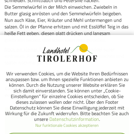
schneiden. Schnittlauch und Petersilie hacken.
Die Semmelwürfel in der Milch einweichen. Zwiebeln in
Butter glasig anrösten und den Semmelwürfeln beigeben.
Nun auch Käse, Eier, Kräuter und Mehl untermengen und
salzen. Öl in der Pfanne erhitzen und mit Esslöffel Teig in das
heiße Fett geben, diesen platt drücken und langsam
goldbraun backen. Und schon kann man genießen.
Noch ein kleiner Tipp
: Man kann Kaspressknödel super
einfrieren. Also vielleicht gleich ein paar mehr machen und
später nochmal genießen.
Klassisch isst man den Knödel als Suppeneinlage, er ist aber
Wir verwenden Cookies, um die Website Ihren Bedürfnissen
auch super mit ein bisschen Salat.
anzupassen bzw. um Ihnen spezielle Funktionen anbieten zu
können. Durch die Nutzung unserer Website erklären Sie
Guten Appetit und bis später,
sich damit einverstanden. Sie können unter „Cookie-
eure Alma
Einstellungen“ für einzelne Cookies entscheiden, ob Sie
dieses zulassen wollen oder nicht. Über den Footer
Datenschutz können Sie diese Einwilligung jederzeit mit
Wirkung für die Zukunft widerrufen. Bitte beachten Sie auch
unsere
Datenschutzinformation
.
Nur funktionale Cookies akzeptieren
GLEICH HIER ONLINE